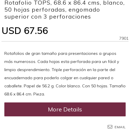
Rotafolio TOPS, 68.6 x 86.4 cms, blanco,
to
the
50 hojas perforadas, engomado
beginning
superior con 3 perforaciones
of
the
USD 67.56
images
gallery
7901
Rotafolios de gran tamaño para presentaciones a grupos
más numerosos. Cada hojas esta perforada para un fácil y
limpio desprendimiento. Triple perforación en la parte del
encuadernado para poderlo colgar en cualquier pared o
caballete. Papel de 56.2 g. Color blanco. Con 50 hojas. Tamaño
68.6 x 86.4 cm. Pieza.
More Details
EMAIL