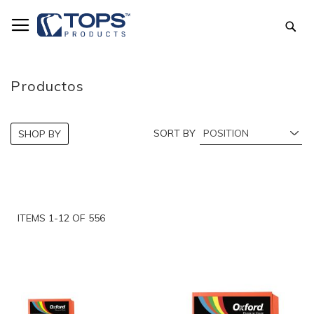
Skip
to
Sea
Content
Productos
SORT BY
SHOP BY
ITEMS
1
-
12
OF
556