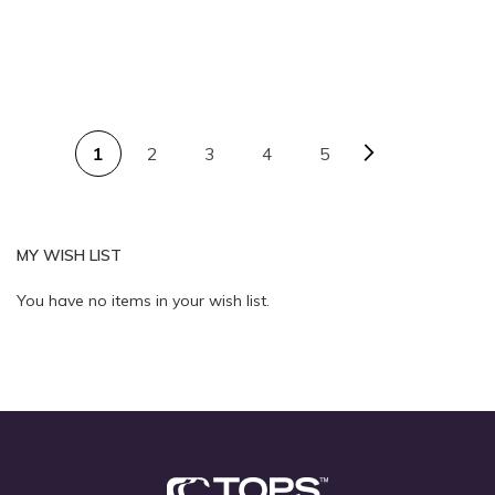
PAGE
Page
Next
You're currently reading page
Page
Page
Page
1
2
3
4
5
Quickview
Quickview
MY WISH LIST
You have no items in your wish list.