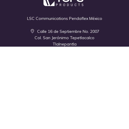
LSC Communications Pendaflex México
Calle 16 de Septiembre No. 2007
Col. San Jerónimo Tepetlacalco
Tlalnepantla
Edo. de Méx.,C.P. 54090
México
+ 52 55 5393 5022
Empresa
Quiénes Somos
Contacto
Política de Privacidad