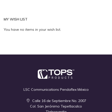
MY WISH LIST
Quickview
Quickview
You have no items in your wish list.
LSC Communications Pendaflex México
Calle 16 de Septiembre No. 2007
Col. San Jerónimo Tepetlacalco
Tlalnepantla