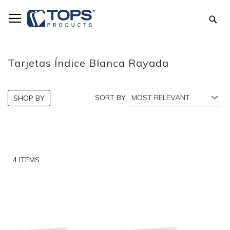
Skip
to
Sea
Content
Tarjetas Índice Blanca Rayada
SORT BY
SHOP BY
4
ITEMS