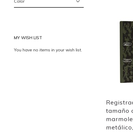
Color
Add
to
Wish
MY WISH LIST
List
You have no items in your wish list.
Registra
tamaño c
marmole
metálico