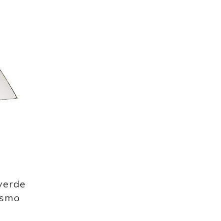
verde
ismo