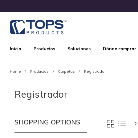
Skip
to
Content
Inicio
Productos
Soluciones
Dónde comprar
Home
Productos
Carpetas
Registrador
Registrador
SHOPPING OPTIONS
VIEW
Grid
List
2
AS