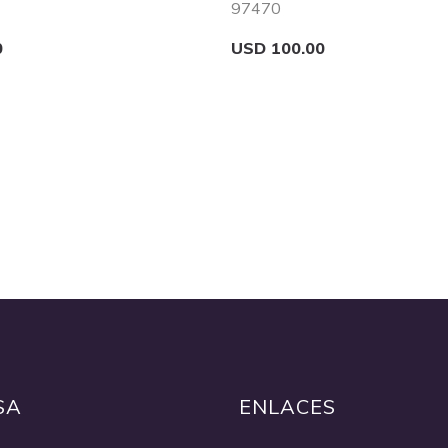
97470
0
USD 100.00
Add to Cart
Quickview
SA
ENLACES