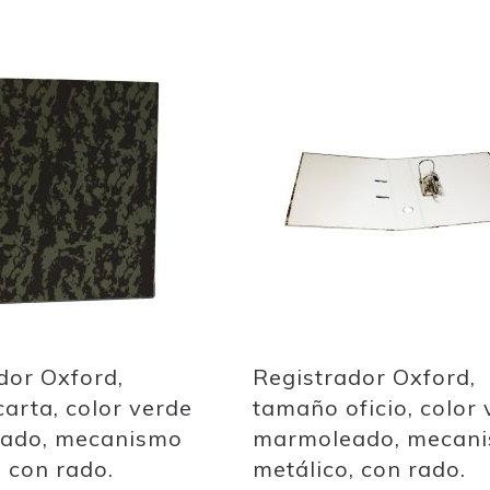
Add
to
Wish
List
dor Oxford,
Registrador Oxford,
arta, color verde
tamaño oficio, color 
ado, mecanismo
marmoleado, mecan
, con rado.
metálico, con rado.