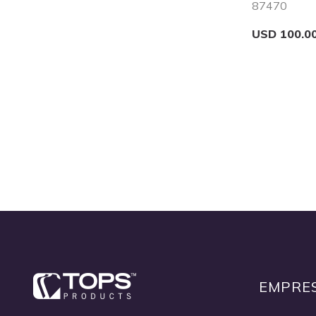
87470
USD 100.0
Add to Cart
Quickview
EMPRE