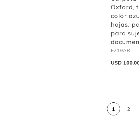
Oxford, 
color azu
hojas, p
para suj
document
F219AR
USD 100.0
Add to Cart
1
2