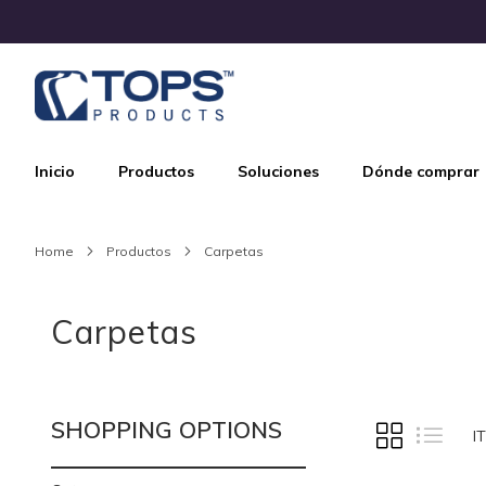
Skip
to
Content
Inicio
Productos
Soluciones
Dónde comprar
Home
Productos
Carpetas
Carpetas
SHOPPING OPTIONS
VIEW
Grid
List
I
AS