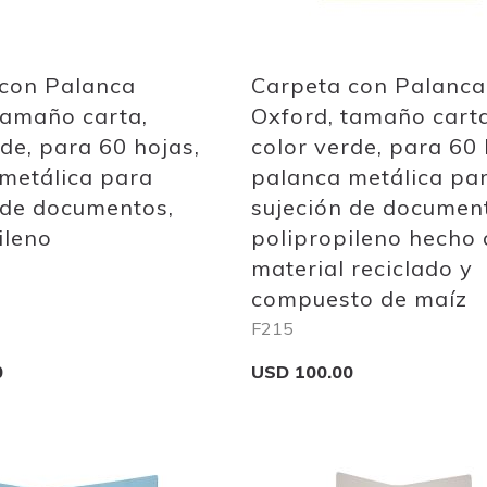
 con Palanca
Carpeta con Palanca
tamaño carta,
Oxford, tamaño carta
rde, para 60 hojas,
color verde, para 60 
metálica para
palanca metálica pa
 de documentos,
sujeción de documen
ileno
polipropileno hecho 
material reciclado y
compuesto de maíz
F215
0
USD 100.00
Add to Cart
Add