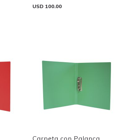
USD 100.00
Add to Cart
Add
to
Wish
List
Quickview
Carpeta con Palanca