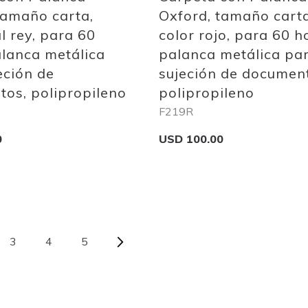
tamaño carta,
Oxford, tamaño carta
l rey, para 60
color rojo, para 60 h
alanca metálica
palanca metálica pa
eción de
sujeción de documen
os, polipropileno
polipropileno
F219R
0
USD 100.00
Add to Cart
PAGE
Page
Next
Yo
3
4
5