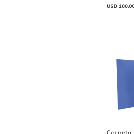
USD 100.0
Add to Cart
Add
to
Wish
List
Quickview
Carpeta