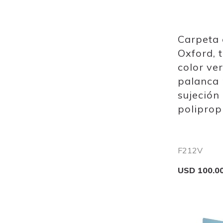
Carpeta
Oxford, 
color ve
palanca 
sujeción
poliprop
F212V
USD 100.0
Add to Cart
Add