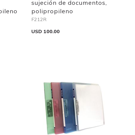
sujeción de documentos,
pileno
polipropileno
F212R
USD 100.00
Add to Cart
Add
to
Wish
List
Quickview