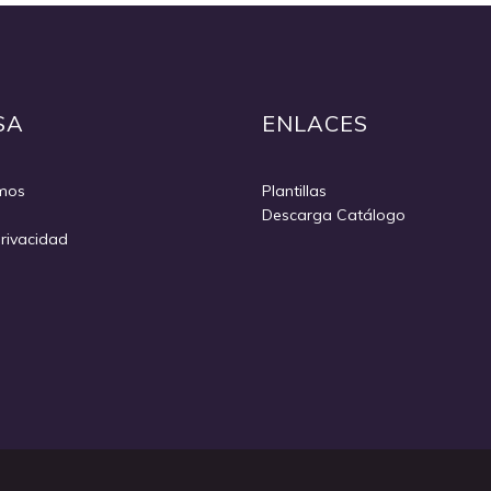
Quickview
SA
ENLACES
mos
Plantillas
Descarga Catálogo
Privacidad