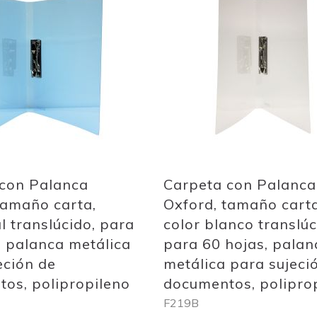
to
Wish
List
Quickview
 con Palanca
Carpeta con Palanca
tamaño carta,
Oxford, tamaño carta
l translúcido, para
color blanco translúc
, palanca metálica
para 60 hojas, palan
eción de
metálica para sujeci
os, polipropileno
documentos, polipro
F219B