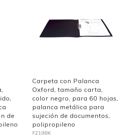
to
Wish
List
Quickview
Carpeta con Palanca
,
Oxford, tamaño carta,
ido,
color negro, para 60 hojas,
ca
palanca metálica para
ón de
sujeción de documentos,
pileno
polipropileno
F219BK