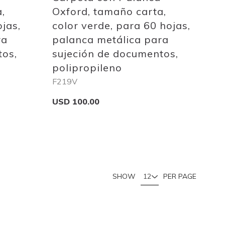
,
Oxford, tamaño carta,
ojas,
color verde, para 60 hojas,
ra
palanca metálica para
tos,
sujeción de documentos,
polipropileno
F219V
USD 100.00
Add to Cart
u're currently reading page
Page
Page
Page
Page
SHOW
PER PAGE