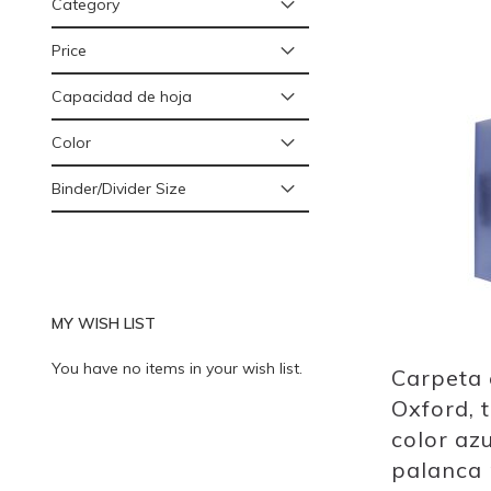
Category
Price
Add
Capacidad de hoja
to
Wish
Color
List
Binder/Divider Size
MY WISH LIST
You have no items in your wish list.
Carpeta
Oxford, 
color azu
palanca 