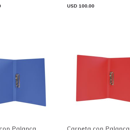
0
USD 100.00
Add to Cart
Add
to
Wish
List
Quickview
 con Palanca
Carpeta con Palanca