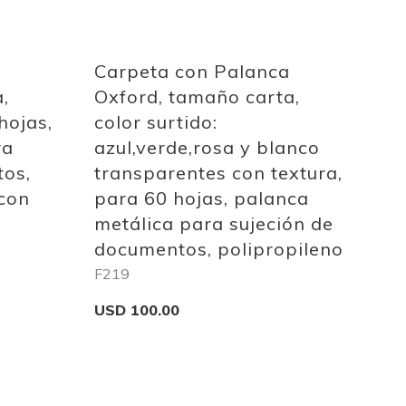
Carpeta con Palanca
,
Oxford, tamaño carta,
hojas,
color surtido:
ra
azul,verde,rosa y blanco
tos,
transparentes con textura,
con
para 60 hojas, palanca
metálica para sujeción de
documentos, polipropileno
F219
USD 100.00
Add to Cart
Add