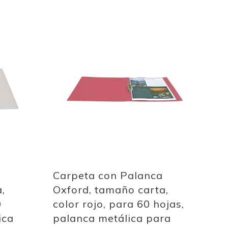
Add
to
Wish
List
Carpeta con Palanca
,
Oxford, tamaño carta,
0
color rojo, para 60 hojas,
ica
palanca metálica para