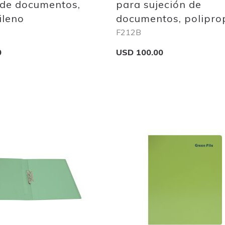
 de documentos,
para sujeción de
ileno
documentos, polipro
F212B
0
USD 100.00
Add to Cart
Add
to
Wish
List
Quickview