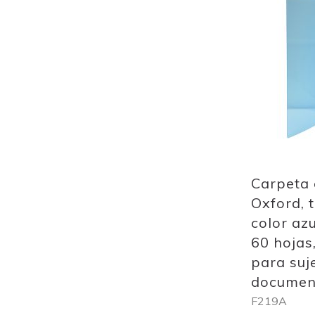
to
Wish
List
Quickview
Carpeta
Oxford, 
color azu
60 hojas
para suj
document
F219A