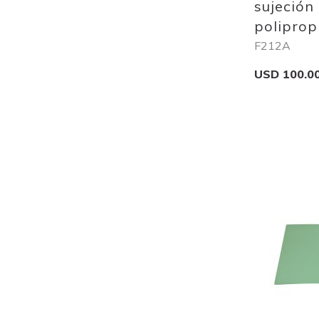
sujeción
poliprop
F212A
USD 100.0
Add to Cart
Add
to
Wish
List
Quickview