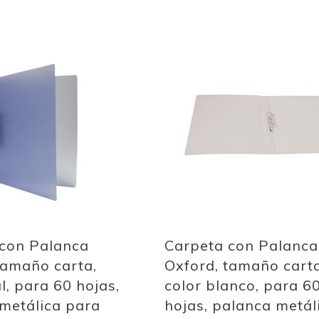
Add
to
Wish
List
 con Palanca
Carpeta con Palanca
tamaño carta,
Oxford, tamaño carta
l, para 60 hojas,
color blanco, para 6
metálica para
hojas, palanca metál