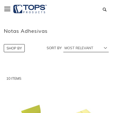
Skip
to
Sea
Content
Notas Adhesivas
SORT BY
SHOP BY
10
ITEMS