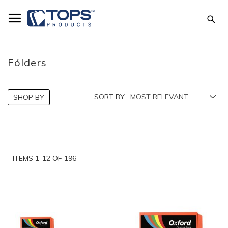
Skip
to
Sea
Content
Fólders
SORT BY
SHOP BY
ITEMS
1
-
12
OF
196