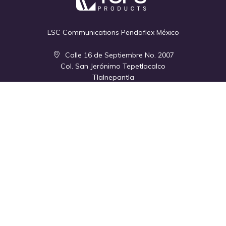
LSC Communications Pendaflex México
Calle 16 de Septiembre No. 2007
Col. San Jerónimo Tepetlacalco
Tlalnepantla
Edo. de Méx.,C.P. 54090
México
+ 52 55 5393 5022
Empresa
Quiénes Somos
Contacto
Política de Privacidad