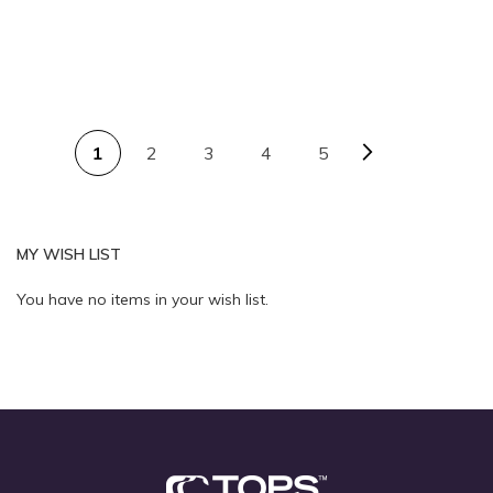
PAGE
Page
Next
You're currently reading page
Page
Page
Page
1
2
3
4
5
Quickview
Quickview
MY WISH LIST
You have no items in your wish list.