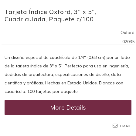
Skip
Tarjeta Índice Oxford, 3" x 5",
to
the
Cuadriculada, Paquete c/100
beginning
of
Oxford
the
images
02035
gallery
Un diseño especial de cuadrícula de 1/4" (0.63 cm) por un lado
de la tarjeta índice de 3" x 5". Perfecto para uso en ingeniería,
dedidas de arquitectura, especificaciones de diseño, data
científica y gráficas. Hechas en Estado Unidos. Blancas con
cuadrícula. 100 tarjetas por paquete.
More Details
EMAIL