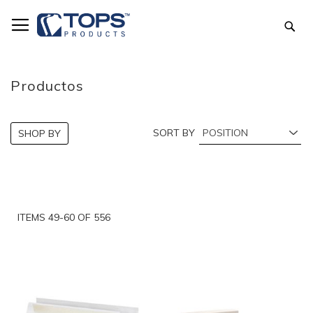
Skip
to
Sea
Content
Productos
SORT BY
SHOP BY
ITEMS
49
-
60
OF
556