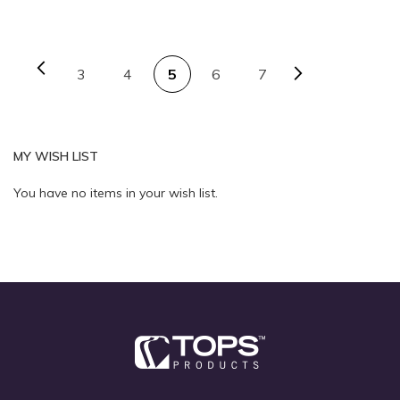
Add to Cart
PAGE
Page
Previous
Page
Next
Page
You're currently reading 
Page
Page
3
4
5
6
7
Quickview
MY WISH LIST
Quickview
You have no items in your wish list.