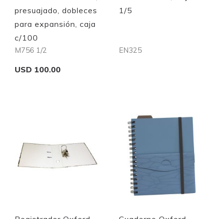
presuajado, dobleces
1/5
para expansión, caja
c/100
M756 1/2
EN325
USD 100.00
Out of stock
Add to Cart
Quickview
Quickview