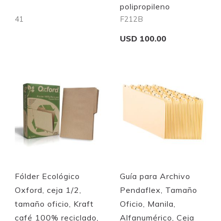
polipropileno
41
F212B
USD 100.00
Out of stock
Add to Cart
Quickview
Quickview
Fólder Ecológico
Guía para Archivo
Oxford, ceja 1/2,
Pendaflex, Tamaño
tamaño oficio, Kraft
Oficio, Manila,
café 100% reciclado,
Alfanumérico, Ceja