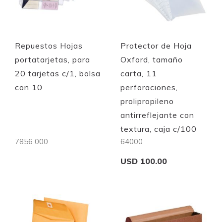
Quickview
Quickview
Repuestos Hojas
Protector de Hoja
portatarjetas, para
Oxford, tamaño
20 tarjetas c/1, bolsa
carta, 11
con 10
perforaciones,
prolipropileno
antirreflejante con
textura, caja c/100
7856 000
64000
USD 100.00
Out of stock
Add to Cart