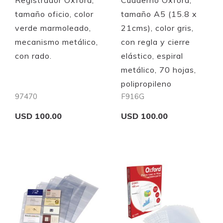
Registrador Oxford,
Cuaderno Oxford,
tamaño oficio, color
tamaño A5 (15.8 x
verde marmoleado,
21cms), color gris,
mecanismo metálico,
con regla y cierre
con rado.
elástico, espiral
metálico, 70 hojas,
polipropileno
97470
F916G
USD 100.00
USD 100.00
Add to Cart
Add to Cart