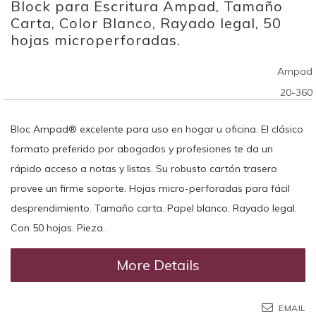
Block para Escritura Ampad, Tamaño
to
the
Carta, Color Blanco, Rayado legal, 50
beginning
hojas microperforadas.
of
the
Ampad
images
gallery
20-360
Bloc Ampad® excelente para uso en hogar u oficina. El clásico
formato preferido por abogados y profesiones te da un
rápido acceso a notas y listas. Su robusto cartón trasero
provee un firme soporte. Hojas micro-perforadas para fácil
desprendimiento. Tamaño carta. Papel blanco. Rayado legal.
Con 50 hojas. Pieza.
More Details
EMAIL