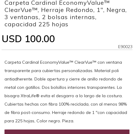
Carpeta Cardinal EconomyValue™
to
the
ClearVue™, Herraje Redondo, 1", Negra,
beginning
3 ventanas, 2 bolsas internas,
of
capacidad 225 hojas
the
images
USD 100.00
gallery
E90023
Carpeta Cardinal EconomyValue™ ClearVue™ con ventana
transparente para cubiertas personalizadas. Material poli
antiadherente. Doble apertura y cierre de anillo redondo de
metal con gatillos. Dos bolsillos interiores transparentes. La
bisagra XtraLife® evita el desgarro a lo largo de la costura.
Cubiertas hechas con fibra 100% reciclada, con al menos 98%
de fibra post-consumo. Herraje redondo de 1 "con capacidad
para 225 hojas, Color negro. Pieza.