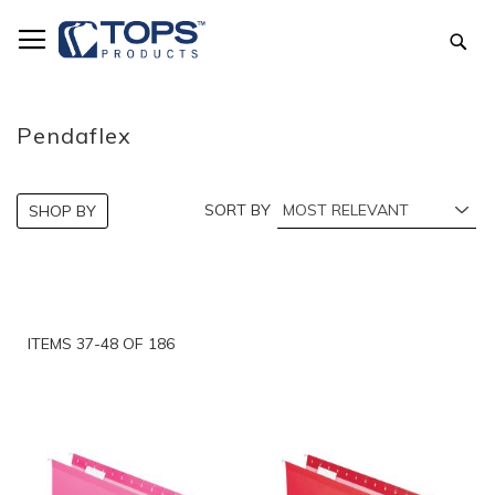
Skip
to
Sea
Content
Pendaflex
SORT BY
SHOP BY
ITEMS
37
-
48
OF
186