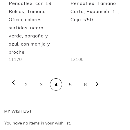
Pendaflex, con 19
Pendaflex, Tamaño
Bolsas, Tamaño
Carta, Expansión 1",
Oficio, colores
Caja c/50
surtidos: negro,
verde, borgoña y
azul, con manija y
broche
11170
12100
PAGE
Out of stock
Out of stock
Page
Previous
Page
Next
Page
You're currently reading 
Page
Page
2
3
4
5
6
MY WISH LIST
You have no items in your wish list.