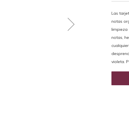
Las tarj
notas or
limpieza 
notas, he
cualquier
desprendi
violeta. 