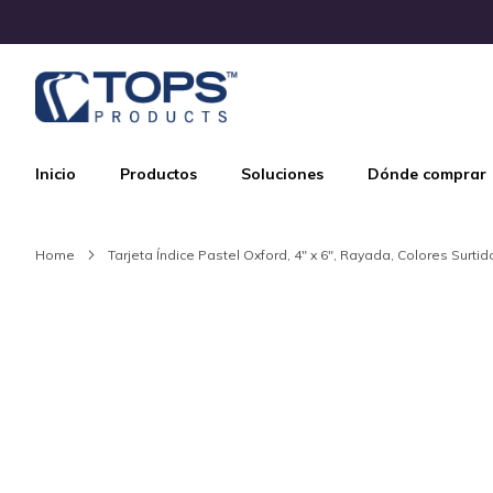
Skip
to
Content
Inicio
Productos
Soluciones
Dónde comprar
Home
Tarjeta Índice Pastel Oxford, 4" x 6", Rayada, Colores Surti
Skip
to
the
end
of
the
images
gallery