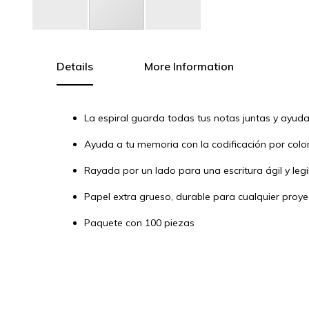
Skip
to
the
Details
More Information
beginning
of
the
La espiral guarda todas tus notas juntas y ayuda
images
gallery
Ayuda a tu memoria con la codificación por color
Rayada por un lado para una escritura ágil y legi
Papel extra grueso, durable para cualquier proye
Paquete con 100 piezas