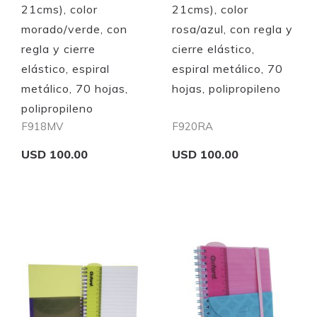
21cms), color
21cms), color
morado/verde, con
rosa/azul, con regla y
regla y cierre
cierre elástico,
elástico, espiral
espiral metálico, 70
metálico, 70 hojas,
hojas, polipropileno
polipropileno
F918MV
F920RA
USD 100.00
USD 100.00
Add to Cart
Add to Cart