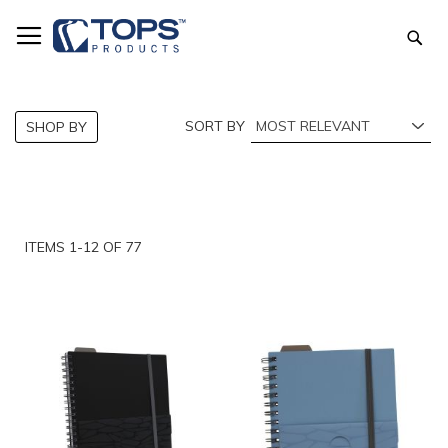
Skip
to
Sea
Content
SORT BY
SHOP BY
ITEMS
1
-
12
OF
77