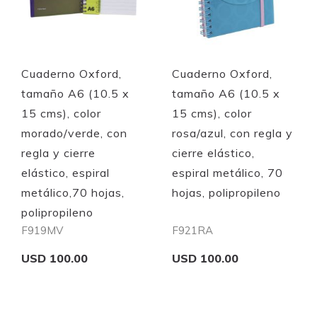
Quickview
Quickview
Cuaderno Oxford,
Cuaderno Oxford,
tamaño A6 (10.5 x
tamaño A6 (10.5 x
15 cms), color
15 cms), color
morado/verde, con
rosa/azul, con regla y
regla y cierre
cierre elástico,
elástico, espiral
espiral metálico, 70
metálico,70 hojas,
hojas, polipropileno
polipropileno
F919MV
F921RA
USD 100.00
USD 100.00
Add to Cart
Add to Cart