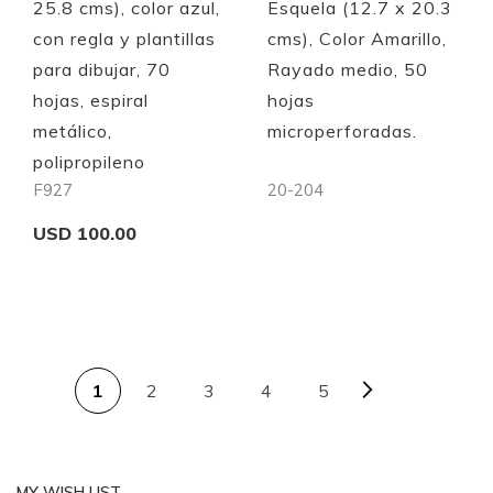
25.8 cms), color azul,
Esquela (12.7 x 20.3
con regla y plantillas
cms), Color Amarillo,
para dibujar, 70
Rayado medio, 50
hojas, espiral
hojas
metálico,
microperforadas.
polipropileno
F927
20-204
USD 100.00
Out of stock
Add to Cart
PAGE
Page
Next
You're currently reading page
Page
Page
Page
1
2
3
4
5
Quickview
MY WISH LIST