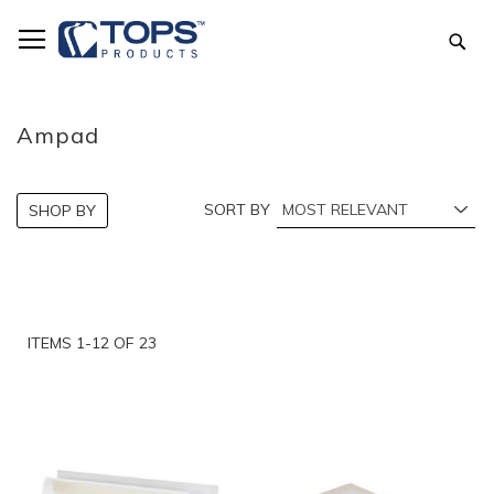
Skip
to
Sea
Content
Ampad
SORT BY
SHOP BY
ITEMS
1
-
12
OF
23