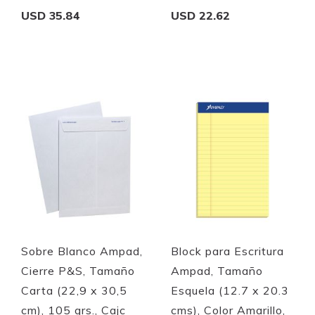
USD 35.84
USD 22.62
Add to Cart
Add to Cart
Quickview
Quickview
Sobre Blanco Ampad,
Block para Escritura
Cierre P&S, Tamaño
Ampad, Tamaño
Carta (22,9 x 30,5
Esquela (12.7 x 20.3
cm), 105 grs., Cajc
cms), Color Amarillo,