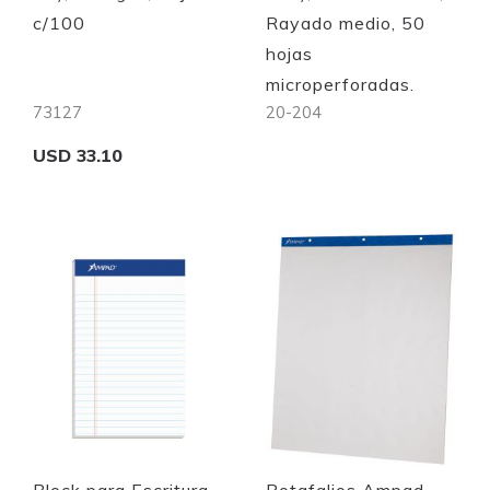
c/100
Rayado medio, 50
hojas
microperforadas.
73127
20-204
USD 33.10
Out of stock
Add to Cart
Quickview
Quickview