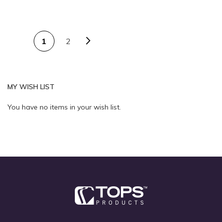
Add to Cart
PAGE
Page
Next
You're currently
Page
1
2
reading page
Quickview
MY WISH LIST
Quickview
You have no items in your wish list.