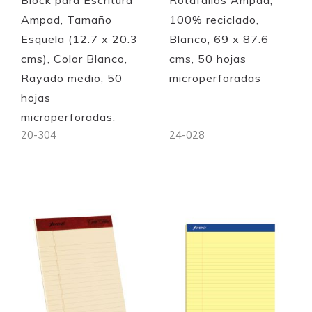
Block para Escritura
Rotafalios Ampad,
Ampad, Tamaño
100% reciclado,
Esquela (12.7 x 20.3
Blanco, 69 x 87.6
cms), Color Blanco,
cms, 50 hojas
Rayado medio, 50
microperforadas
hojas
microperforadas.
20-304
24-028
Out of stock
Out of stock