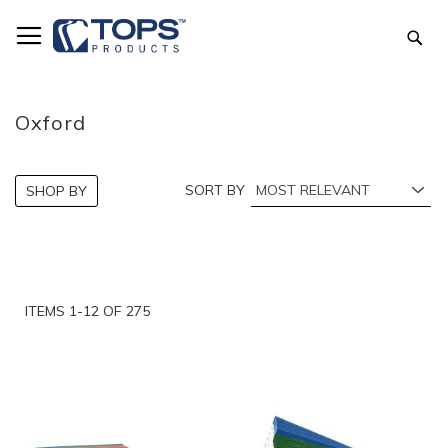
Skip
to
Sea
Content
Oxford
SORT BY
SHOP BY
ITEMS
1
-
12
OF
275