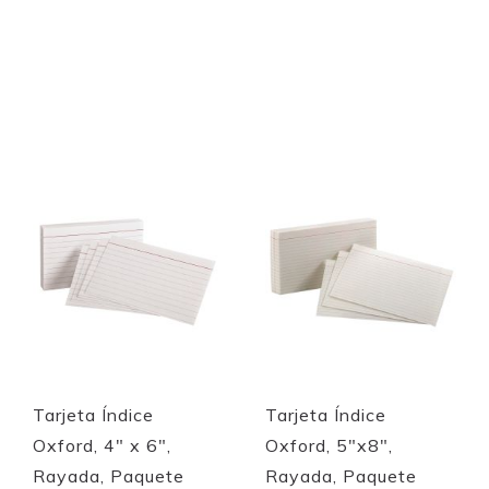
Out of stock
Out of stock
Quickview
Quickview
Tarjeta Índice
Tarjeta Índice
Oxford, 4" x 6",
Oxford, 5"x8",
Rayada, Paquete
Rayada, Paquete