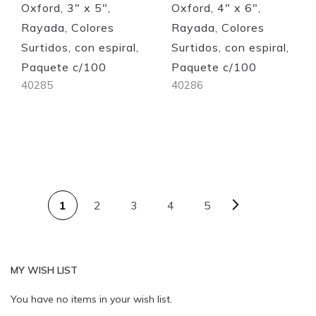
Oxford, 3" x 5",
Oxford, 4" x 6",
Rayada, Colores
Rayada, Colores
Surtidos, con espiral,
Surtidos, con espiral,
Paquete c/100
Paquete c/100
40285
40286
Out of stock
Out of stock
PAGE
Page
Next
You're currently reading page
Page
Page
Page
1
2
3
4
5
Quickview
Quickview
MY WISH LIST
You have no items in your wish list.